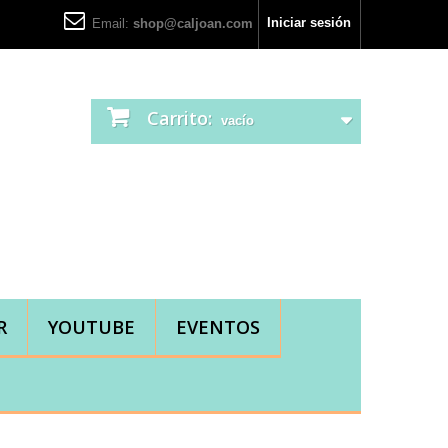
Iniciar sesión
Email:
shop@caljoan.com
Carrito:
vacío
R
YOUTUBE
EVENTOS