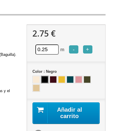
2.75 €
-
+
m
Baguilla).
Color :
Negro
as y el
Añadir al
carrito