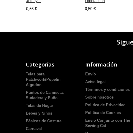
Jersey...
Loneta Lisa
0,56 €
0,50 €
Sigu
Categorías
Información
Telas para
Envío
Patchwork/Popelín
Aviso legal
Algodón
Términos y condiciones
Puntos de Camiseta,
Sobre nosotros
Sudadera y Puño
Politica de Privacidad
Telas de Hogar
Politica de Cookies
Bebes y Niños
Envio Conjunto con The
Básicos de Costura
Sewing Cat
Carnaval