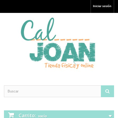
Iniciar sesión
Carrito:
vacío