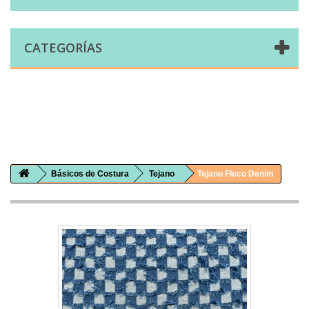
CATEGORÍAS
Comprar telas online|Tienda de telas Cal Joan
Bienvenidos a caljoan.com
Cal Joan es una tienda física y on-line especializada en telas de todo tipo.
Visita nuestro catálogo para descubrir telas de punto de camiseta, sudadera, patchwork, PUL, lonetas, sábanas ...
Básicos de Costura
Tejano
Tejano Fleco Denim