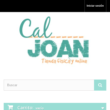
Iniciar sesión
Carrito:
vacío