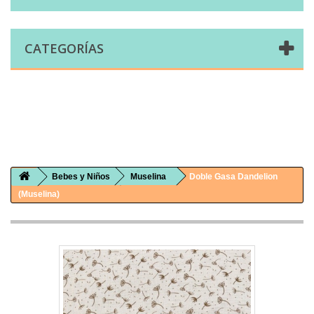
CATEGORÍAS
Comprar telas online|Tienda de telas Cal Joan
Bienvenidos a caljoan.com
Cal Joan es una tienda física y on-line especializada en telas de todo tipo.
Visita nuestro catálogo para descubrir telas de punto de camiseta, sudadera, patchwork, PUL, lonetas, sábanas ...
Bebes y Niños
Muselina
Doble Gasa Dandelion
(Muselina)