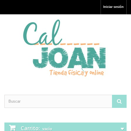
Iniciar sesión
Carrito:
vacío