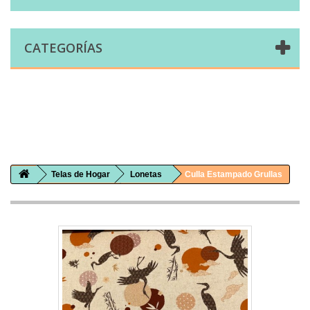
CATEGORÍAS
Comprar telas online|Tienda de telas Cal Joan
Bienvenidos a caljoan.com
Cal Joan es una tienda física y on-line especializada en telas de todo tipo.
Visita nuestro catálogo para descubrir telas de punto de camiseta, sudadera, patchwork, PUL, lonetas, sábanas ...
Telas de Hogar
Lonetas
Culla Estampado Grullas