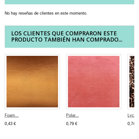
No hay reseñas de clientes en este momento.
LOS CLIENTES QUE COMPRARON ESTE
PRODUCTO TAMBIÉN HAN COMPRADO...
Foam...
Polar...
Lycra-
0,43 €
0,79 €
0,74 €