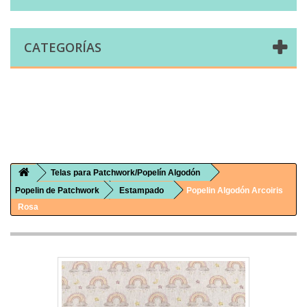
CATEGORÍAS
Comprar telas online|Tienda de telas Cal Joan
Bienvenidos a caljoan.com
Cal Joan es una tienda física y on-line especializada en telas de todo tipo.
Visita nuestro catálogo para descubrir telas de punto de camiseta, sudadera, patchwork, PUL, lonetas, sábanas ...
Telas para Patchwork/Popelín Algodón
Popelin de Patchwork
Estampado
Popelin Algodón Arcoiris
Rosa