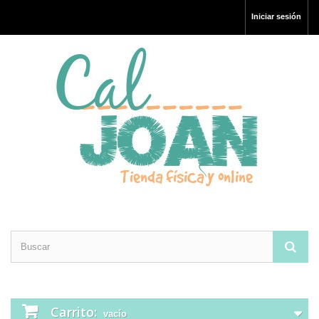
Iniciar sesión
Carrito:
vacío