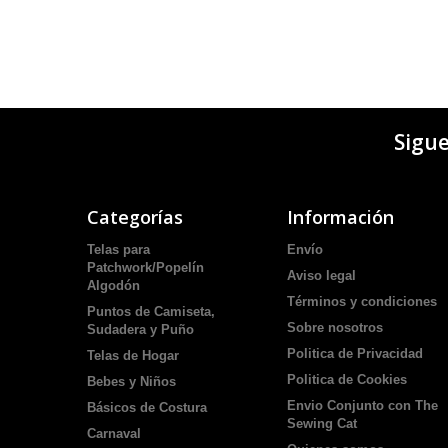
Sigu
Categorías
Información
Telas para
Envío
Patchwork/Popelín
Aviso legal
Algodón
Términos y condiciones
Puntos de Camiseta,
Sobre nosotros
Sudadera y Puño
Politica de Privacidad
Telas de Hogar
Politica de Cookies
Bebes y Niños
Envio Conjunto con The
Básicos de Costura
Sewing Cat
Carnaval