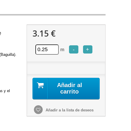
3.15 €
e
-
+
m
Baguilla).
Añadir al
carrito
as y el
Añadir a la lista de deseos