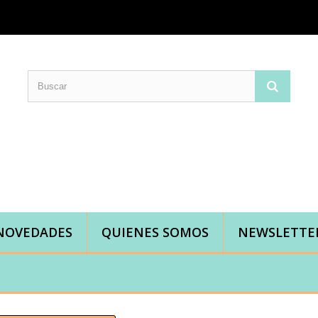
Comprar telas online|Tienda de telas Cal Joan
Bienvenidos a caljoan.com
Cal Joan es una tienda física y on-line especializada en telas de todo tipo.
Visita nuestro catálogo para descubrir telas de punto de camiseta, sudadera, patchwork, PUL, lonetas, sábanas ...
NOVEDADES
QUIENES SOMOS
NEWSLETTE