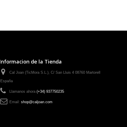
Informacion de la Tienda
Cal Joan (TicMora S.L.), C/ San Lluis 4 08760 Martorell
España
Llamanos ahora
(+34) 937750235
Email:
shop@caljoan.com