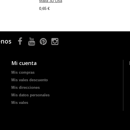
Malla 3D Lisa
0,65 €
enos
Mi cuenta
Mis compras
Mis vales descuento
Mis direcciones
Mis datos personales
Mis vales