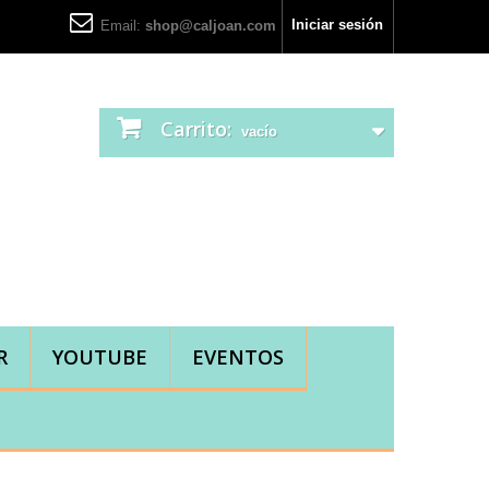
Iniciar sesión
Email:
shop@caljoan.com
Carrito:
vacío
R
YOUTUBE
EVENTOS