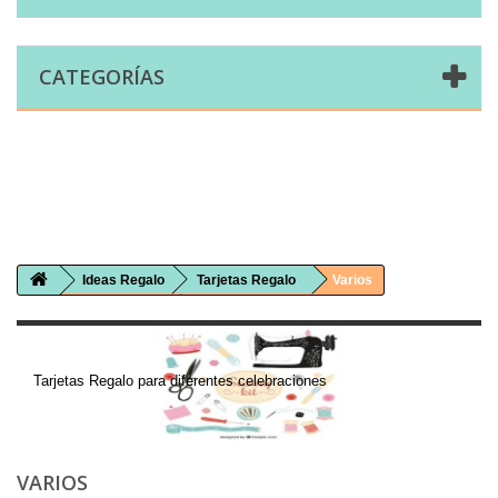
CATEGORÍAS
Comprar telas online|Tienda de telas Cal Joan
Bienvenidos a caljoan.com
Cal Joan es una tienda física y on-line especializada en telas de todo tipo.
Visita nuestro catálogo para descubrir telas de punto de camiseta, sudadera, patchwork, PUL, lonetas, sábanas ...
Ideas Regalo
Tarjetas Regalo
Varios
Varios
Tarjetas Regalo para diferentes celebraciones
VARIOS